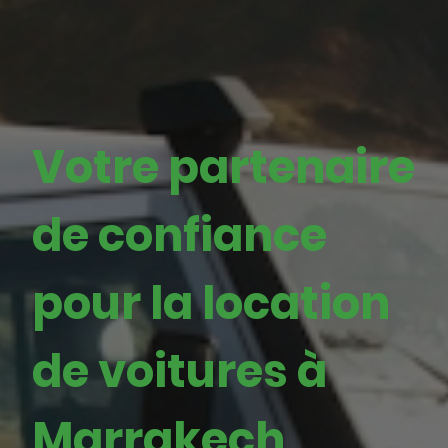
Votre partenaire
de confiance
pour la location
de voitures à
Marrakech